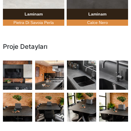
Laminam
Laminam
Pietra Di Savoia Perla
Calce Nero
Proje Detayları