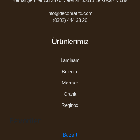
Kemal Şemiler Cd 28 A, Metehan 99010 Lefkoşa / Kıbrıs
info@decomarltd.com
(0392) 444 33 26
Ürünlerimiz
Laminam
Belenco
Mermer
Granit
Reginox
Favoriler
Bazalt