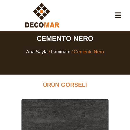
CEMENTO NERO
Ana Sayfa
/
Laminam
/ Cemento Nero
ÜRÜN GÖRSELI