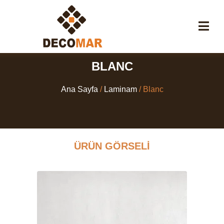
BLANC
Ana Sayfa
/
Laminam
/ Blanc
ÜRÜN GÖRSELI