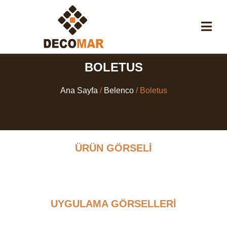
BOLETUS
Ana Sayfa
/
Belenco
/ Boletus
ÜRÜN GÖRSELI
UYGULAMA GÖRSELLERİ