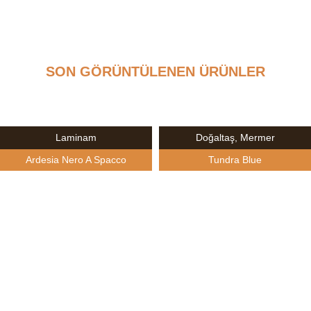
SON GÖRÜNTÜLENEN ÜRÜNLER
Laminam
Doğaltaş
,
Mermer
Ardesia Nero A Spacco
Tundra Blue