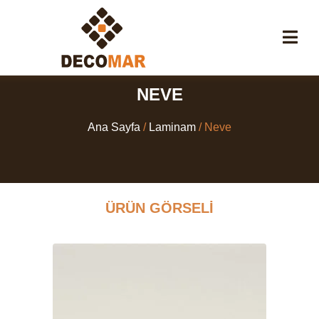
NEVE
Ana Sayfa
/
Laminam
/ Neve
ÜRÜN GÖRSELI