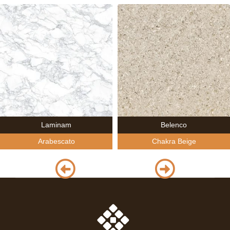
Laminam
Belenco
Arabescato
Chakra Beige