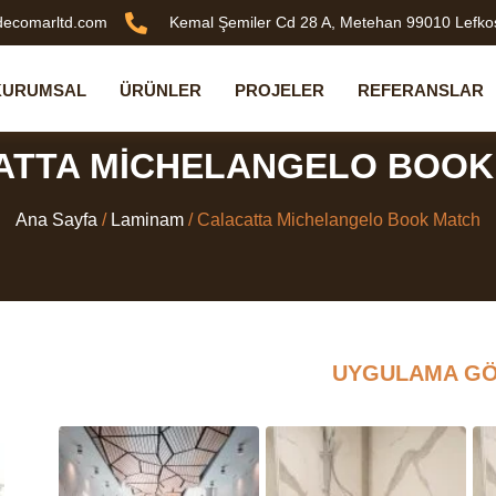
decomarltd.com
Kemal Şemiler Cd 28 A, Metehan 99010 Lefkoş
KURUMSAL
ÜRÜNLER
PROJELER
REFERANSLAR
ATTA MICHELANGELO BOOK
Ana Sayfa
/
Laminam
/ Calacatta Michelangelo Book Match
UYGULAMA GÖ