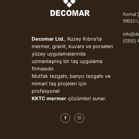
Kemal Ş
99010 L
info@d
Decomar Ltd.
, Kuzey Kıbrıs’ta
(0392) 
mermer, granit, kuvars ve porselen
yüzey uygulamalarında
uzmanlaşmış bir taş uygulama
firmasıdır.
Mutfak tezgahı, banyo tezgahı ve
mimari taş projeleri için
profesyonel
KKTC mermer
çözümleri sunar.