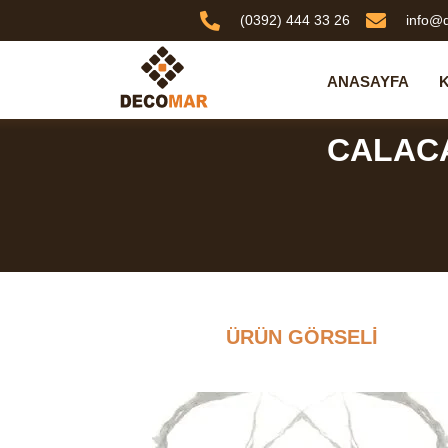
(0392) 444 33 26
info@
ANASAYFA
CALAC
ÜRÜN GÖRSELI