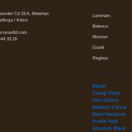
emiler Cd 28 A, Metehan
Laminam
efkoşa / Kıbrıs
Belenco
ecomarltd.com
Mermer
444 33 26
Granit
Reginox
Favoriler
Bazalt
Elazığ Vişne
Star Galaxy
Belenco Carola
Nero Marquina
Rustik Yeşil
Absolute Black