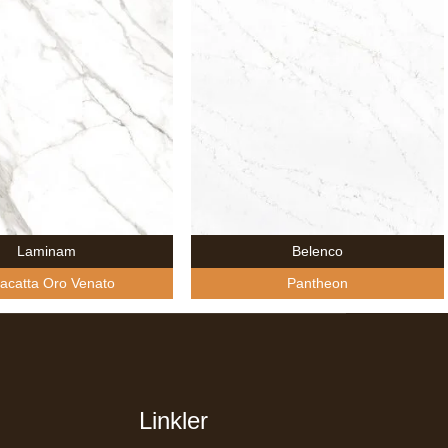
Laminam
Belenco
acatta Oro Venato
Pantheon
Linkler