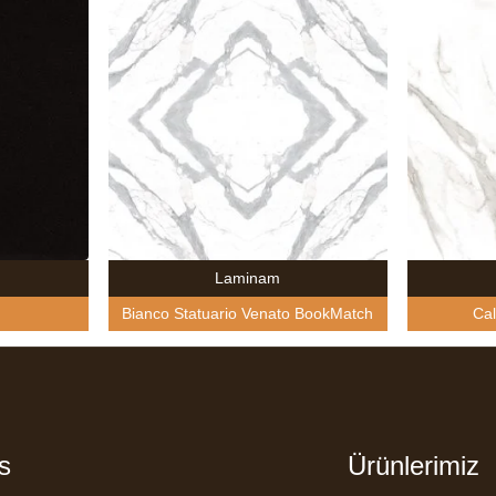
Laminam
Bianco Statuario Venato BookMatch
Cal
s
Ürünlerimiz